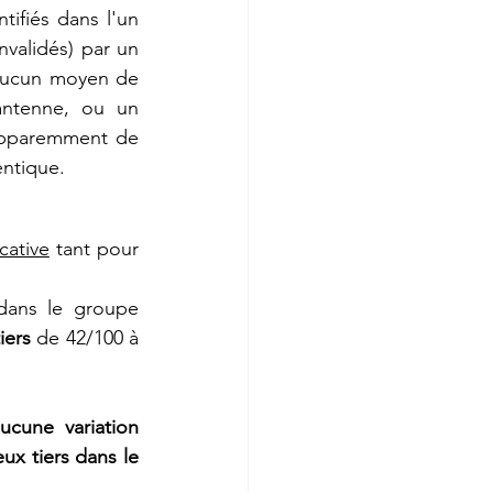
ifiés dans l'un 
validés) par un 
 aucun moyen de 
antenne, ou un 
 apparemment de 
entique.
cative
 tant pour 
dans le groupe 
iers
 de 42/100 à 
ucune variation 
x tiers dans le 