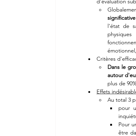
d'évaluation sub
Globalemen
significati
l'état de 
physiques 
fonctionnem
émotionnel,
Critères d'effica
Dans le gro
autour d'eu
plus de 90
Effets indésirabl
Au total 3 p
pour u
inquiétu
Pour u
être da