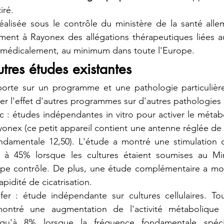
iré.
éalisée sous le contrôle du ministère de la santé alle
lement à Rayonex des allégations thérapeutiques liées a
 médicalement, au minimum dans toute l'Europe.
tres études existantes
orte sur un programme et une pathologie particulière,
r l'effet d'autres programmes sur d'autres pathologies
ic : études indépendantes in vitro pour activer le métabo
onex (ce petit appareil contient une antenne réglée de m
ndamentale 12,50). L'étude a montré une stimulation 
0 à 45% lorsque les cultures étaient soumises au Min
pe contrôle. De plus, une étude complémentaire a mon
apidité de cicatrisation.
ofer : étude indépendante sur cultures cellulaires. To
ntré une augmentation de l'activité métabolique s
usqu'à 8% lorsque la fréquence fondamentale spécif