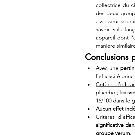
collectrice du c
des deux groupe
assesseur soumi
savoir s'ils l
appareil dont l
manière similair
Conclusions p
Avec une 
perti
l'efficacité prin
Critère d'efficac
placebo ; 
baisse
16/100 dans le 
Aucun 
effet ind
Critères d'effi
significative da
groupe verum
.