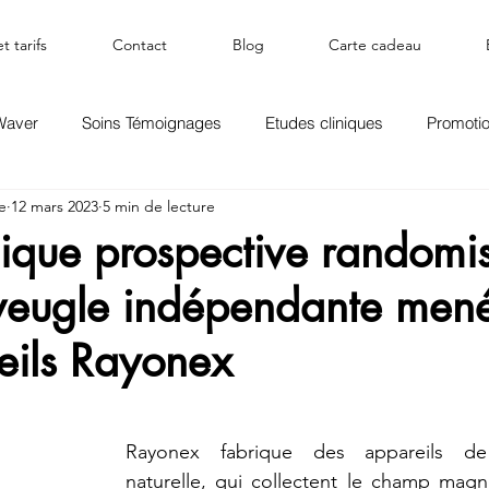
t tarifs
Contact
Blog
Carte cadeau
Waver
Soins Témoignages
Etudes cliniques
Promoti
e
12 mars 2023
5 min de lecture
nique prospective randomi
veugle indépendante mené
eils Rayonex
ur 5.
Rayonex fabrique des appareils de 
naturelle, qui collectent le champ magné