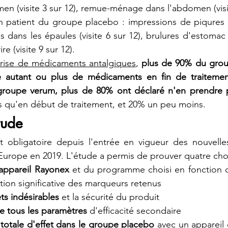
en (visite 3 sur 12), remue-ménage dans l'abdomen (visit
 patient du groupe placebo : impressions de piqures (vi
s dans les épaules (visite 6 sur 12), brulures d'estomac (v
ire (visite 9 sur 12).
prise de médicaments antalgiques
, 
plus de 90% du grou
e autant ou plus de médicaments en fin de traitemen
groupe verum, plus de 80% ont déclaré n'en prendre 
qu'en début de traitement, et 20% un peu moins.
tude
 obligatoire depuis l'entrée en vigueur des nouvelle
Europe en 2019. L'étude a permis de prouver quatre cho
l'appareil Rayonex
 et du programme choisi en fonction 
tion significative des marqueurs retenus
ts indésirables
 et la sécurité du produit
de tous les paramètres
 d'efficacité secondaire 
 totale d'effet dans le groupe placebo
 avec un appareil 