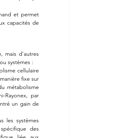
mand et permet 
ux capacités de 
 mais d'autres 
 ou systèmes :
lisme cellulaire 
anière fixe sur 
du métabolisme 
i-Rayonex, par 
tré un gain de 
us les systèmes 
pécifique des 
ique liée aux 