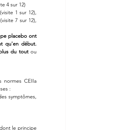
e 4 sur 12)
site 1 sur 12), 
isite 7 sur 12), 
pe placebo ont 
t qu'en début. 
plus du tout
 ou 
s normes CEIIa 
ses : 
des symptômes, 
dont le principe 