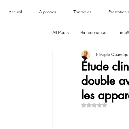
Accueil
A propos
Thérapies
Prestation e
All Posts
Biorésonance
Time
Thérapie Quantiqu
Micros courants FSM
Étude cli
double a
les appar
Noté NaN étoiles s