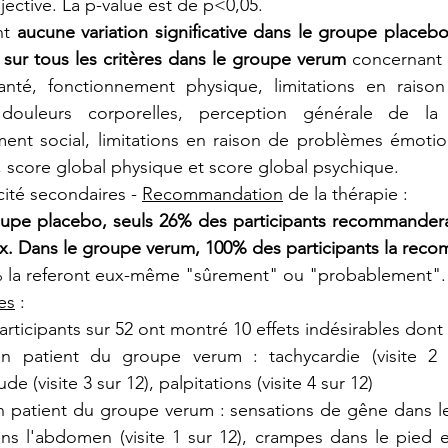
jective. La p-value est de p<0,05.
t 
aucune variation significative dans le groupe placebo 
ve sur tous les critères dans le groupe verum
 concernant 
santé, fonctionnement physique, limitations en raiso
douleurs corporelles, perception générale de la sa
ent social, limitations en raison de problèmes émotion
 score global physique et score global psychique.
cité secondaires - 
Recommandation
 de la thérapie :
upe placebo, seuls 26% des participants recommanderai
x. Dans le groupe verum, 100% des participants la rec
% la referont eux-même "sûrement" ou "probablement".
es
 : 
articipants sur 52 ont montré 10 effets indésirables dont 
n patient du groupe verum : tachycardie (visite 2 s
de (visite 3 sur 12), palpitations (visite 4 sur 12)
n patient du groupe verum : sensations de gêne dans le
ns l'abdomen (visite 1 sur 12), crampes dans le pied e