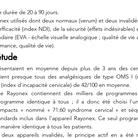
ne durée de 20 à 90 jours.
nex utilisés dont deux normaux (verum) et deux invalidé
ficacité (index NDI), de la sécurité (effets indésirables) 
ndaire (EVA - échelle visuelle analogique ; qualité de vie 
mance, qualité de vie).
étude
ésentaient en moyenne depuis plus de 3 ans des cervi
aient presque tous des analgésiques de type OMS I (n
 (index d'incapacité cervicale) de 42/100 en moyenne.
de Rayonex contiennent des milliers de programmes m
ogramme identique à tous ; il a donc été choisi l'un
pacts » nommé « 71.60 syndrome cervical » et séqu
ndards inclus dans l'appareil Rayonex. Ce seul progr
manière identique à tous les patients.
deux appareils invalidés, le principe actif en a été re