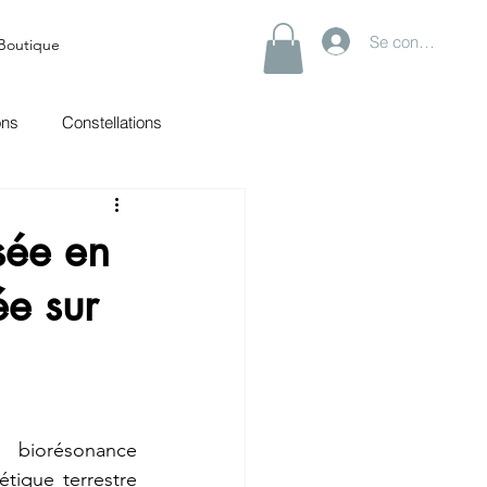
Se connecter
Boutique
ons
Constellations
sée en
e sur
biorésonance 
tique terrestre 