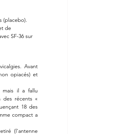
s (placebo).
et de 
avec SF-36 sur 
calgies. Avant 
on opiacés) et 
ais il a fallu 
 des récents « 
ençant 18 des 
amme compact a 
tiré (l'antenne 