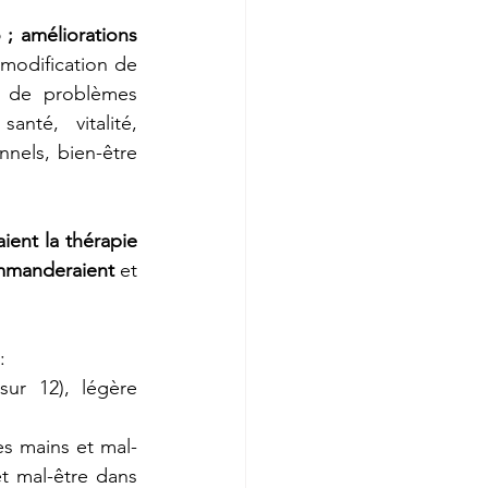
; améliorations 
modification de 
n de problèmes 
nté, vitalité, 
nels, bien-être 
ent la thérapie 
ommanderaient
 et 
: 
ur 12), légère 
s mains et mal-
t mal-être dans 