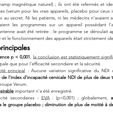
hamp magnétique naturel) ; ils ont été refermés et ident
s (verum pour les vrais appareils, placebo pour ceux in
s au secret. Ni les patients, ni les médecins n'avaient
ançaient les programmes sur un appareil possédant l'
'antenne avait été retirée : le programme se déroulait
e et le fonctionnement des appareils était strictement id
rincipales
nence p < 0,001
, 
la conclusion est statistiquement signifi
cipale que pour l'efficacité secondaire et la sécurité.
ité principal
 : Aucune variation significative du NDI 
 de l'index d'incapacité cervicale NDI de plus de deux t
groupe Verum.
ésirable
 important n'a été enregistré.
cacité secondaires - 
EVA
 : (p<0,001) ; globalement, 
a
ns le groupe placebo ; diminution de plus de moitié à deu