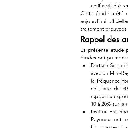
actif avait été ret
Cette étude a été r
aujourd'hui officiel
traitement prouvées
Rappel des au
La présente étude p
études ont pu montre
Dartsch Scientif
avec un Mini-Ray
la fréquence fo
cellulaire de 3
rapport au grou
10 à 20% sur la r
Institut Fraunh
Rayonex ont mo
fibroblastes j