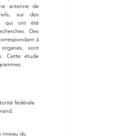
une antenne de 
eils, sur des 
s qui ont été 
cherches. Des 
orrespondant à 
organes, sont 
s. Cette étude 
ogrammes.
torité fédérale 
emand.
u niveau du 