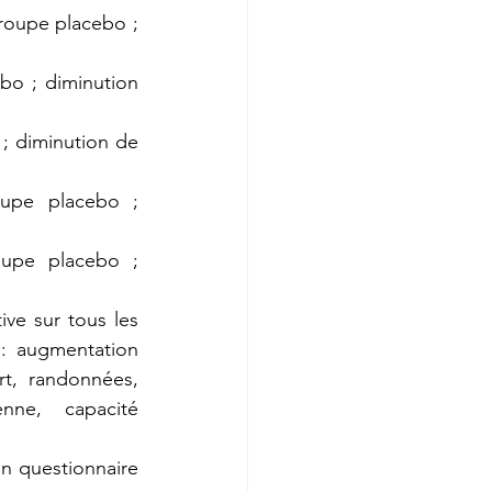
groupe placebo ; 
bo ; diminution 
; diminution de 
oupe placebo ; 
oupe placebo ; 
ve sur tous les 
: augmentation 
t, randonnées, 
nne, capacité 
'un questionnaire 