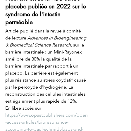
placebo publiée en 2022 sur le 
syndrome de l'intestin 
perméable
Article publié dans la revue à comité 
de lecture 
Advances in Bioengineering 
& Biomedical Science Research
, sur la 
barrière intestinale : un Mini-Rayonex 
améliore de 30% la qualité de la 
barrière intestinale par rapport à un 
placebo. La barrière est également 
plus résistance au stress oxydatif causé 
par le peroxyde d'hydrogène. La 
reconstruction des cellules intestinales 
est également plus rapide de 12%.
En libre accès sur : 
https://www.opastpublishers.com/open
-access-articles/bioresonance-
according-to-paul-schmidt-baps-and-