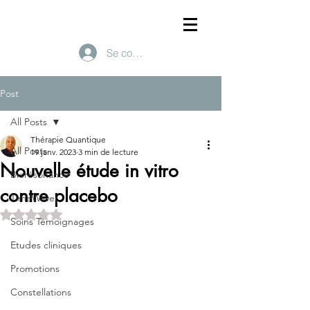
Se connecter
Post
All Posts
Thérapie Quantique
All Posts
19 janv. 2023
3 min de lecture
Nouvelle étude in vitro
Biorésonance
contre placebo
TimeWaver
Noté NaN étoiles sur 5.
Soins Témoignages
Etudes cliniques
Promotions
Constellations