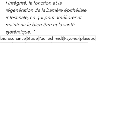
l'intégrité, la fonction et la 
régénération de la barrière épithéliale 
intestinale, ce qui peut améliorer et 
maintenir le bien-être et la santé 
systémique. "
biorésonance
étude
Paul Schmidt
Rayonex
placebo
verum
in vitro
Mini-Rayonex
université de Pilsen
intestin perméable
cellules
intestinales
in vivo
double aveugle
ministère de la santé allemand
mucus
peptides
antimicrobiens
cytokines
immunorégulatrices
BaPS
IPEC-J2
la barrière intestinale
régénération
Biorésonance
Soins Témoignages
Etudes cliniques