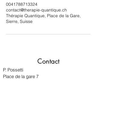
0041788713324
contact@therapie-quantique.ch
Thérapie Quantique, Place de la Gare,
Sierre, Suisse
Contact
P. Possetti
Place de la gare 7
3960 Sierre VS
contact@therapie-quantique.ch
Tel: ++
41 77 455 54 39