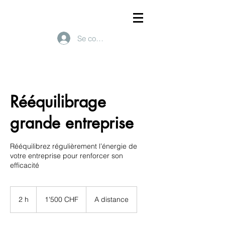
Se connecter
Rééquilibrage
grande entreprise
Rééquilibrez régulièrement l’énergie de
votre entreprise pour renforcer son
efficacité
1'500
francs
2 h
2
1'500 CHF
A distance
suisses
h