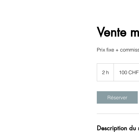
Accueil
A propos
Thérapies
Prestation e
Vente mo
Prix fixe + commis
100
francs
2 h
2
100 CHF
suisses
h
Réserver
Description du 