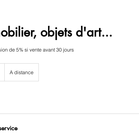
t tarifs
Contact
Blog
Carte cadeau
bilier, objets d'art...
sion de 5% si vente avant 30 jours
A distance
service