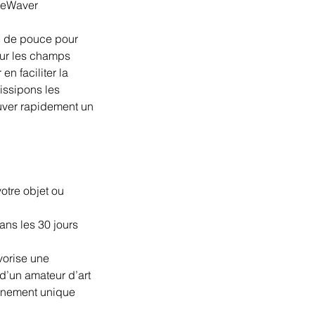
imeWaver
up de pouce pour
sur les champs
en faciliter la
dissipons les
uver rapidement un
otre objet ou
ans les 30 jours
vorise une
 d’un amateur d’art
agnement unique