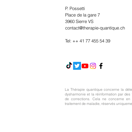
P. Possetti
Place de la gare 7
3960 Sierre VS
contact@therapie-quantique.ch
Tel: ++ 41 77 455 54 39
La Thérapie quantique concerne la détec
dysharmonie et la réinformation par des
de corrections. Cela ne concerne en 
traitement de maladie, réservés uniquem