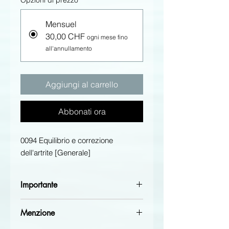
Opzioni di prezzo
*
Mensuel
30,00 CHF
ogni mese fino
all'annullamento
Aggiungi al carrello
Abbonati ora
0094 Equilibrio e correzione
dell'artrite [Generale]
Importante
Non dimenticare di inviare le tue
Menzione
unghie per posta a: Thérapie-
Quantique, Place de la gare 7, 3960