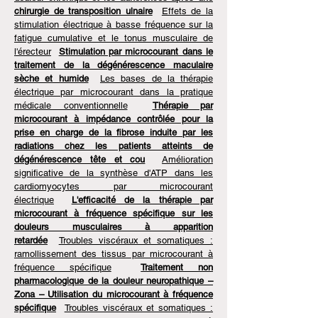
chirurgie de transposition ulnaire
Effets de la
stimulation électrique à basse fréquence sur la
fatigue cumulative et le tonus musculaire de
l'érecteur
Stimulation par microcourant dans le
traitement de la dégénérescence maculaire
sèche et humide
Les bases de la thérapie
électrique par microcourant dans la pratique
médicale conventionnelle
Thérapie par
microcourant à impédance contrôlée pour la
prise en charge de la fibrose induite par les
radiations chez les patients atteints de
dégénérescence tête et cou
Amélioration
significative de la synthèse d'ATP dans les
cardiomyocytes par microcourant
électrique
L'efficacité de la thérapie par
microcourant à fréquence spécifique sur les
douleurs musculaires à apparition
retardée
Troubles viscéraux et somatiques :
ramollissement des tissus par microcourant à
fréquence spécifique
Traitement non
pharmacologique de la douleur neuropathique –
Zona – Utilisation du microcourant à fréquence
spécifique
Troubles viscéraux et somatiques :