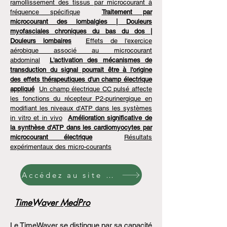
ramollissement des tissus par microcourant à
fréquence spécifique
Traitement par
microcourant des lombalgies | Douleurs
myofasciales chroniques du bas du dos |
Douleurs lombaires
Effets de l'exercice
aérobique associé au microcourant
abdominal
L'activation des mécanismes de
transduction du signal pourrait être à l'origine
des effets thérapeutiques d'un champ électrique
appliqué
Un champ électrique CC pulsé affecte
les fonctions du récepteur P2-purinergique en
modifiant les niveaux d'ATP dans les systèmes
in vitro et in vivo
Amélioration significative de
la synthèse d'ATP dans les cardiomyocytes par
microcourant électrique
Résultats
expérimentaux des micro-courants
Accédez au site officiel FSM
TimeWaver MedPro
Le TimeWaver se distingue par sa capacité