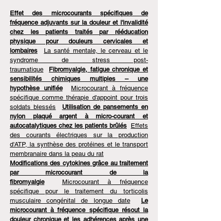
Effet des microcourants spécifiques de
fréquence adjuvants sur la douleur et l'invalidité
chez les patients traités par rééducation
physique pour douleurs cervicales et
lombaires
La santé mentale, le cerveau et le
syndrome de stress post-
traumatique
Fibromyalgie, fatigue chronique et
sensibilités chimiques multiples – une
hypothèse unifiée
Microcourant à fréquence
spécifique comme thérapie d'appoint pour trois
soldats blessés
Utilisation de pansements en
nylon plaqué argent à micro-courant et
autocatalytiques chez les patients brûlés
Effets
des courants électriques sur la production
d'ATP, la synthèse des protéines et le transport
membranaire dans la peau du rat
Modifications des cytokines grâce au traitement
par microcourant de la
fibromyalgie
Microcourant à fréquence
spécifique pour le traitement du torticolis
musculaire congénital de longue date
Le
microcourant à fréquence spécifique résout la
douleur chronique et les adhérences après une