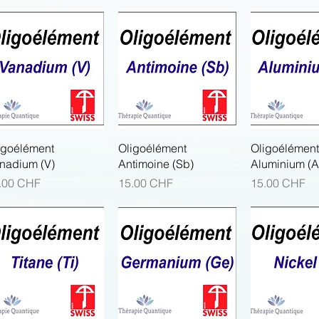
Aperçu rapide
Aperçu rapide
Aperçu r
igoélément
Oligoélément
Oligoélément
nadium (V)
Antimoine (Sb)
Aluminium (A
x
Prix
Prix
.00 CHF
15.00 CHF
15.00 CHF