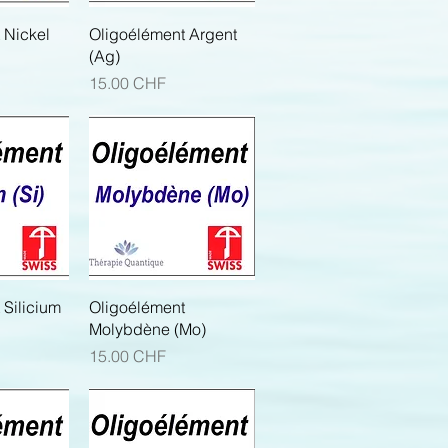
apide
Aperçu rapide
 Nickel
Oligoélément Argent
(Ag)
Prix
15.00 CHF
apide
Aperçu rapide
 Silicium
Oligoélément
Molybdène (Mo)
Prix
15.00 CHF