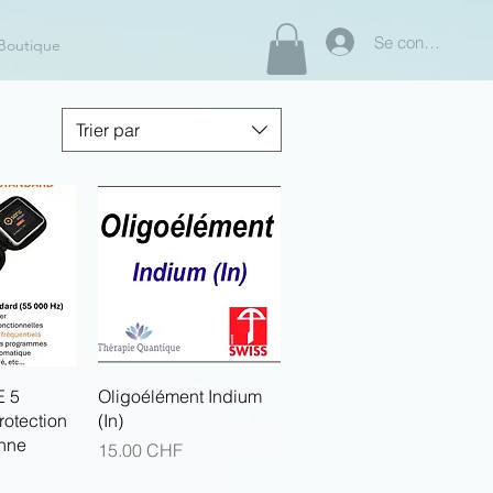
Se connecter
Boutique
Trier par
apide
Aperçu rapide
 5
Oligoélément Indium
rotection
(In)
enne
Prix
15.00 CHF