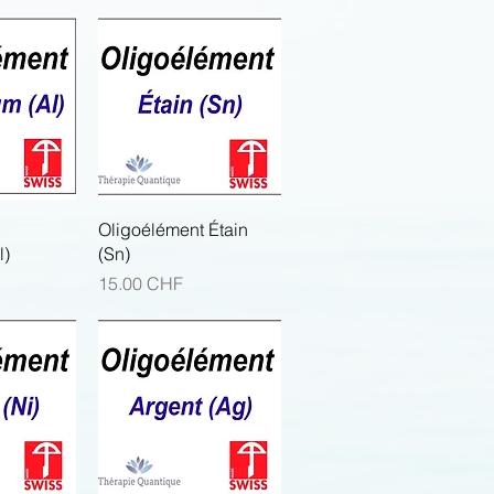
apide
Aperçu rapide
Oligoélément Étain
l)
(Sn)
Prix
15.00 CHF