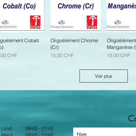
Aperçu rapide
Aperçu rapide
Aperçu r
igoélément Cobalt
Oligoélément Chrome
Oligoélément
o)
(Cr)
Manganèse (
x
Prix
Prix
.00 CHF
15.00 CHF
15.00 CHF
Voir plus
C
Lundi
09h00 - 21h00
Mardi
09h00 - 21h00