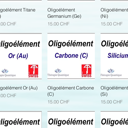
Aperçu rapide
Aperçu rapide
Aperçu r
igoélément Titane
Oligoélément
Oligoélément
)
Germanium (Ge)
(Ni)
x
Prix
Prix
.00 CHF
15.00 CHF
15.00 CHF
Aperçu rapide
Aperçu rapide
Aperçu r
igoélément Or (Au)
Oligoélément Carbone
Oligoélément
(C)
(Si)
x
.00 CHF
Prix
Prix
15.00 CHF
15.00 CHF