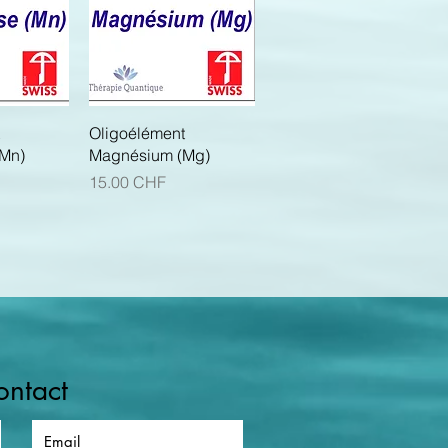
apide
Aperçu rapide
Oligoélément
Mn)
Magnésium (Mg)
Prix
15.00 CHF
ontact