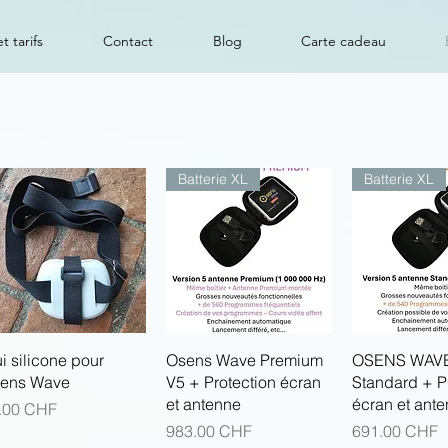
t tarifs
Contact
Blog
Carte cadeau
Batterie XL
Batterie XL
Aperçu rapide
Aperçu rapide
Aperçu r
ui silicone pour
Osens Wave Premium
OSENS WAVE
ens Wave
V5 + Protection écran
Standard + P
et antenne
écran et ant
x
.00 CHF
Prix
Prix
983.00 CHF
691.00 CHF