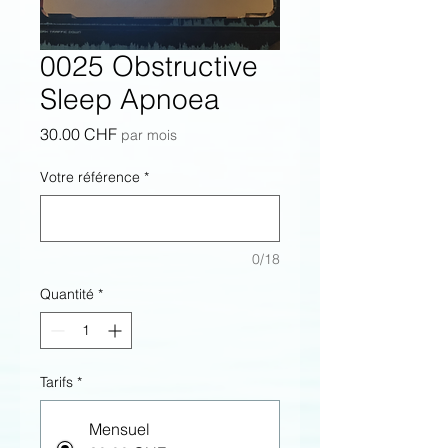
0025 Obstructive
Sleep Apnoea
Prix
30.00 CHF
par mois
Votre référence
*
0/18
Quantité
*
Tarifs
*
Mensuel