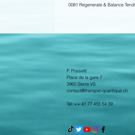
0081 Regenerate & Balance Tend
P. Possetti
Place de la gare 7
3960 Sierre VS
contact@therapie-quantique.ch
Tel: ++ 41 77 455 54 39