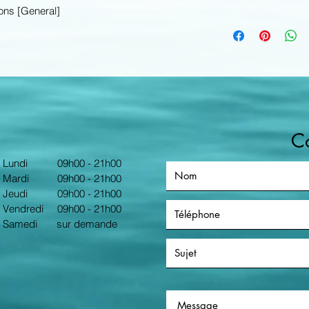
ons [General]
VS, chaque ongle do
L
es systèmes de gé
avec votre numéro d
sont pas approuvés 
Administration, l’éq
France, Agence Nati
et des produits de sa
médical. Spooky
2
est
dispositif électroniq
pas destiné , à la gu
C
l’atténuation de tou
chez les êtres humai
Lundi
09h00 - 21h00
affecter le fonctionn
Mardi
09h00 - 21h00
humain dans son ens
Jeudi
09h00 - 21h00
avec votre santé, me
Vendredi
09h00 - 21h00
agréé santé.
Samedi sur demande