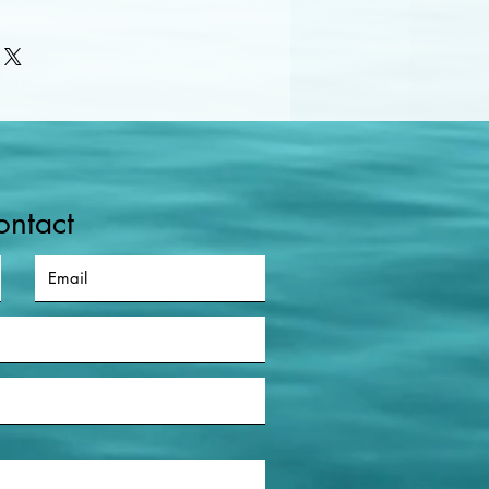
it être mis dans une pochette
nérateur de fréquences Spooky ne
e référence.
par la FDA (Food and Drug
uivalent américain d’ANSM en
onale de Sécurité du Médicament
nté) en tant que dispositif
 destiné à être utilisé en tant que
ue expérimental seulement. Il n’est
érison, au traitement, à
ontact
te pathologie ou d’une maladie
ns. Il n’est pas conçu ou destiné à
ement ou la structure du corps
emble. Si vous avez un problème
rci de consulter un professionnel