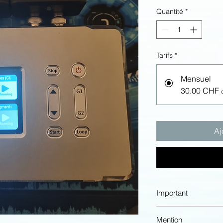
Quantité
*
Tarifs
*
Mensuel
30.00 CHF
Aj
Important
N'oubliez pas de tra
Mention
Thérapie-Quantique, 