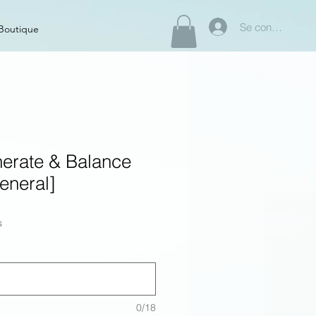
Se connecter
Boutique
erate & Balance
eneral]
s
0/18