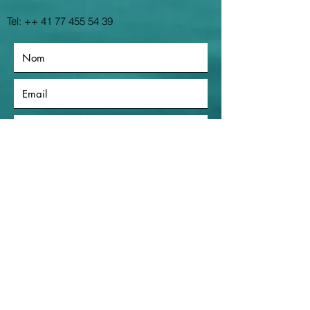
Tel: ++
41 77 455 54 39
Envoyer